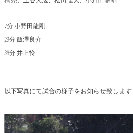
橋亮、土谷大晟、松田佳大、小野田龍剛
7分 小野田龍剛
23分 飯澤良介
39分 井上怜
以下写真にて試合の様子をお知らせ致します