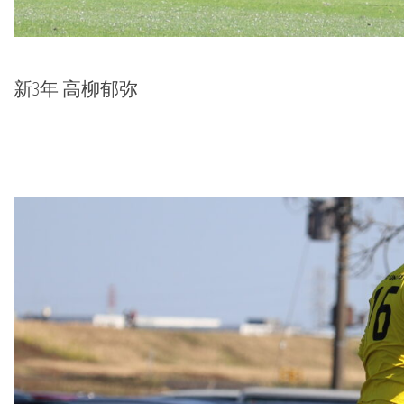
新3年 高柳郁弥