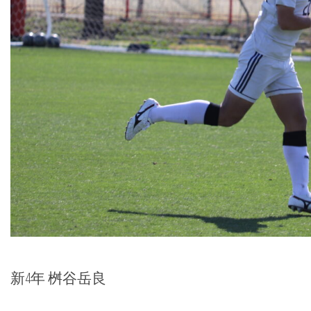
新4年 桝谷岳良