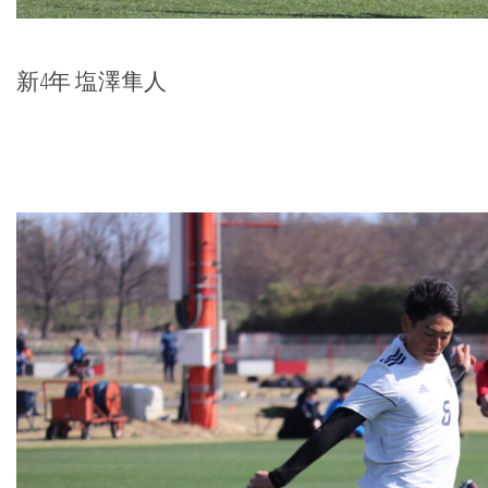
新4年 塩澤隼人