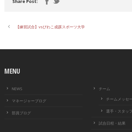
Share Post:
【練習試合】vsびわこ成蹊スポーツ大学
MENU
NEWS
チーム
チームメッセ
マネージャーブログ
選手・スタッ
部員ブログ
試合日程・結果