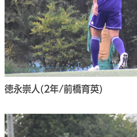
徳永崇人(2年/前橋育英)