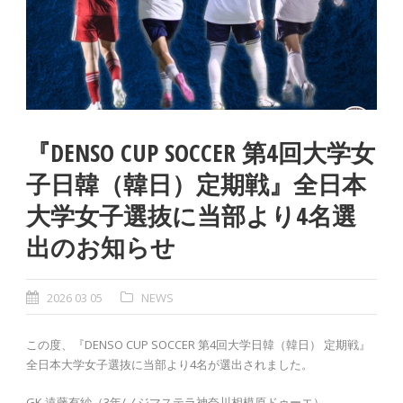
『DENSO CUP SOCCER 第4回大学女
子日韓（韓日）定期戦』全日本
大学女子選抜に当部より4名選
出のお知らせ
2026 03 05
NEWS
この度、『DENSO CUP SOCCER 第4回大学日韓（韓日） 定期戦』
全日本大学女子選抜に当部より4名が選出されました。
GK 遠藤有紗（3年/ノジマステラ神奈川相模原ドゥーエ）