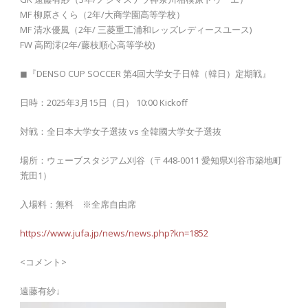
MF 柳原さくら（2年/大商学園高等学校）
MF 清水優風（2年/ 三菱重工浦和レッズレディースユース)
FW 高岡澪(2年/藤枝順心高等学校)
◼︎『DENSO CUP SOCCER 第4回大学女子日韓（韓日）定期戦』
日時：2025年3月15日（日） 10:00 Kickoff
対戦：全日本大学女子選抜 vs 全韓國大学女子選抜
場所：ウェーブスタジアム刈谷（〒448-0011 愛知県刈谷市築地町
荒田1）
入場料：無料 ※全席自由席
https://www.jufa.jp/news/news.php?kn=1852
<コメント>
遠藤有紗↓