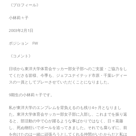
《プロフィール》
小林莉々子
2003年2月1日
ポジション FW
《コメント》
日頃から東洋大学体育会サッカー部女子部へのご支援・ご協力をし
てくださる皆様、今季も、ジェフユナイテッド市原・千葉レディー
スの一員としてプレーさせていただくことになりました。
9期生の小林莉々子です。
私が東洋大学のエンブレムを背負えるのも残り4ヶ月となりまし
た。東洋大学体育会サッカー部女子部に入部し、これまでを振り返
ると、部活動の中で心が躍るような事ばかりではなく、日々葛藤
し、死ぬ物狂いでボールを追ってきました。それでも腐らずに、前
を向けたのは一緒に頑張ろうとしてくれる仲間がいたからだと私は