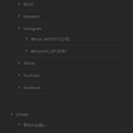
BLOG
X(twitter)
Instagram
@toyo_wfc2013 (公式)
@toyowfc_off (日常)
TikTok
YouTube
facebook
OTHER
寄付のお願い