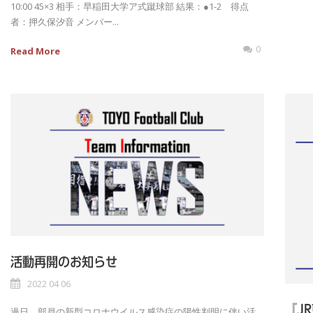
10:00 45×3 相手：早稲田大学ア式蹴球部 結果：●1-2 得点
者：押久保汐音 メンバー...
0
Read More
活動再開のお知らせ
2022 04 06
『J
過日、部員の新型コロナウイルス感染症の陽性判明に伴い活