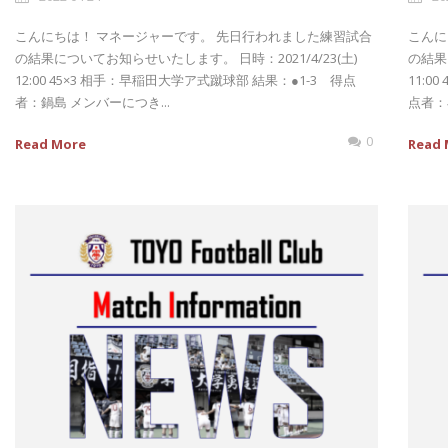
こんにちは！ マネージャーです。 先日行われました練習試合
こんに
の結果についてお知らせいたします。 日時：2021/4/23(土)
の結果
12:00 45×3 相手：早稲田大学ア式蹴球部 結果：●1-3 得点
11:0
者：鍋島 メンバーにつき...
点者：
0
Read More
Read 