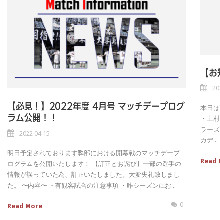
【お
20
【必見！】2022年度 4月号 マッチデープログ
本日は
ラム公開！！
・上村
ラーズ
2022 04 15
カデ...
明日予定されております弊部における開幕戦のマッチデープ
Read 
ログラムを公開いたします！ 【訂正とお詫び】一部の選手の
情報が誤っていた為、訂正いたしました。大変失礼致しまし
た。 〜内容〜 ・有観客試合の注意事項 ・昨シーズンにお...
0
Read More