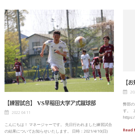
【お
20
【練習試合】 VS早稲田大学ア式蹴球部
弊部の
す。 左
2022 04 11
https:
こんにちは！ マネージャーです。 先日行われました練習試合
Read 
の結果についてお知らせいたします。 日時：2021/4/10(日)