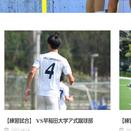
【練習試合】 VS早稲田大学ア式蹴球部
【練
2022 04 24
20