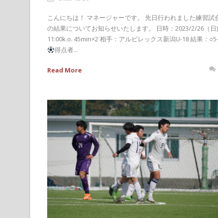
こんにちは！ マネージャーです。 先日行われました練習試
の結果についてお知らせいたします。 日時：2023/2/26（日)
11:00k.o. 45min×2 相手：アルビレックス新潟U-18 結果：○5-
得点者...
Read More