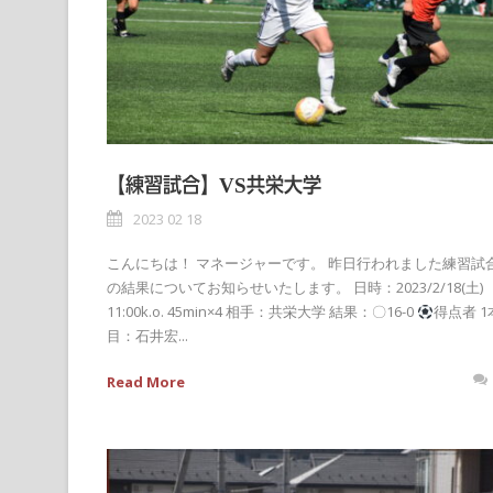
【練習試合】VS共栄大学
2023 02 18
こんにちは！ マネージャーです。 昨日行われました練習試
の結果についてお知らせいたします。 日時：2023/2/18(土)
11:00k.o. 45min×4 相手：共栄大学 結果：〇16-0
得点者 1
目：石井宏...
Read More