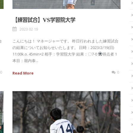
【練習試合】VS学習院大学
2023 02 19
合
こんにちは！ マネージャーです。 昨日行われました練習試合
の結果についてお知らせいたします。 日時：2023/2/19(日)
11:00k.o. 45min×2 相手：学習院大学 結果：〇7-0
得点者 1
本目：堀内泰...
0
0
Read More