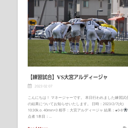
【練習試合】VS大宮アルディージャ
2023 02 07
こんにちは！ マネージャーです。 本日行われました練習試
の結果についてお知らせいたします。 日時：2023/2/7(火)
10:30k.o. 40min×3 相手：大宮アルディージャ 結果：●0-8
点者 1本目：...