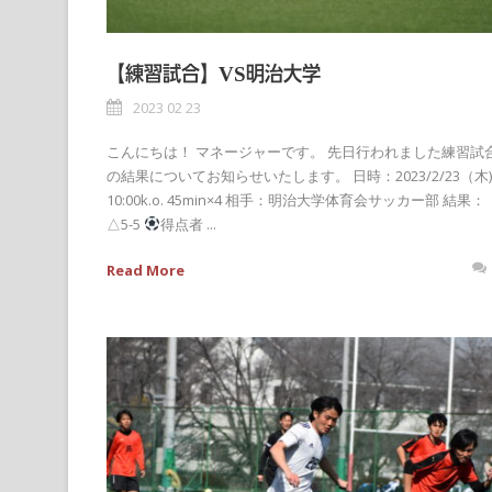
【練習試合】VS明治大学
2023 02 23
こんにちは！ マネージャーです。 先日行われました練習試
の結果についてお知らせいたします。 日時：2023/2/23（木)
10:00k.o. 45min×4 相手：明治大学体育会サッカー部 結果：
△5-5
得点者 ...
Read More