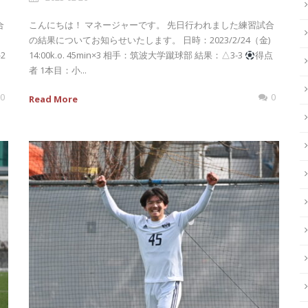
合
こんにちは！ マネージャーです。 先日行われました練習試合
の結果についてお知らせいたします。 日時：2023/2/24（金)
2
14:00k.o. 45min×3 相手：筑波大学蹴球部 結果：△3-3
得点
者 1本目：小...
0
0
Read More