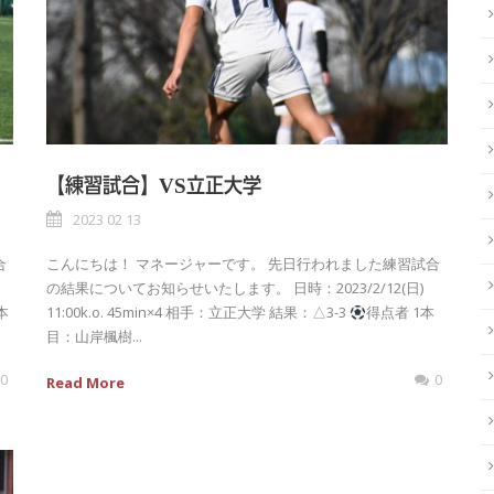
【練習試合】VS立正大学
2023 02 13
合
こんにちは！ マネージャーです。 先日行われました練習試合
の結果についてお知らせいたします。 日時：2023/2/12(日)
本
11:00k.o. 45min×4 相手：立正大学 結果：△3-3
得点者 1本
目：山岸楓樹...
0
0
Read More