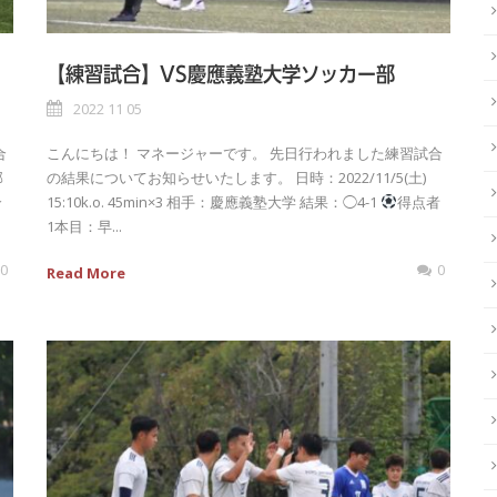
【練習試合】VS慶應義塾大学ソッカー部
2022 11 05
合
こんにちは！ マネージャーです。 先日行われました練習試合
部
の結果についてお知らせいたします。 日時：2022/11/5(土)
合
15:10k.o. 45min×3 相手：慶應義塾大学 結果：◯4-1
得点者
1本目：早...
0
0
Read More