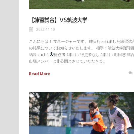
【練習試合】VS筑波大学
2022 11 19
こんにちは！ マネージャーです。 昨日行われました練習試
の結果についてお知らせいたします。 相手：筑波大学蹴球
結果：●1-4
得点者 1本目：得点者なし 2本目：町田悠 試
出場メンバーは非公開とさせていただきま...
Read More