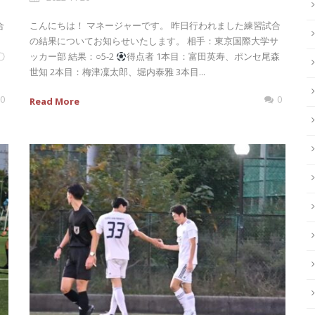
合
こんにちは！ マネージャーです。 昨日行われました練習試合
の結果についてお知らせいたします。 相手：東京国際大学サ
〇
ッカー部 結果：○5-2
得点者 1本目：富田英寿、ポンセ尾森
世知 2本目：梅津凜太郎、堀内泰雅 3本目...
0
0
Read More