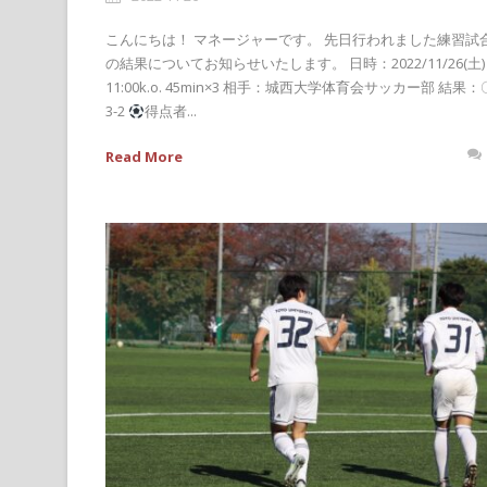
こんにちは！ マネージャーです。 先日行われました練習試
の結果についてお知らせいたします。 日時：2022/11/26(土)
11:00k.o. 45min×3 相手：城西大学体育会サッカー部 結果：
3-2
得点者...
Read More