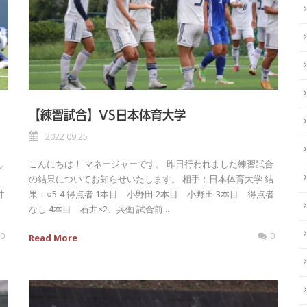
【練習試合】VS日本体育大学
2022 09 25
し
こんにちは！ マネージャーです。 昨日行われました練習試合
の結果についてお知らせいたします。 相手：日本体育大学 結
井
果：○5-4 得点者 1本目 小野田 2本目 小野田 3本目 得点者
なし 4本目 石井×2、兵働 試合前...
0
0
Read More