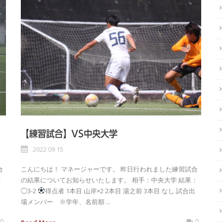
【練習試合】VS中央大学
2022 09 15
合
こんにちは！ マネージャーです。 昨日行われました練習試合
：
の結果についてお知らせいたします。 相手：中央大学 結果：
◯3-2
得点者 1本目 山岸×2 2本目 湯之前 3本目 なし 試合出
場メンバー ※学年、名前順 ...
0
0