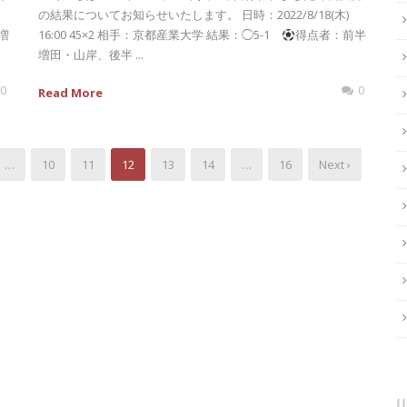
の結果についてお知らせいたします。 日時：2022/8/18(木)
増
16:00 45×2 相手：京都産業大学 結果：◯5-1
得点者：前半
増田・山岸、後半 ...
0
0
Read More
…
10
11
12
13
14
…
16
Next ›