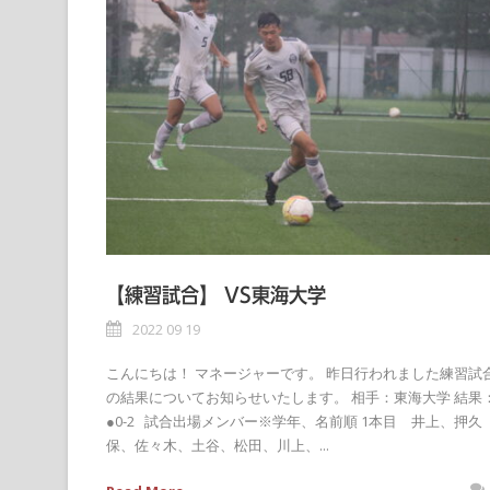
【練習試合】 VS東海大学
2022 09 19
こんにちは！ マネージャーです。 昨日行われました練習試
の結果についてお知らせいたします。 相手：東海大学 結果
●0-2 試合出場メンバー※学年、名前順 1本目 井上、押久
保、佐々木、土谷、松田、川上、...