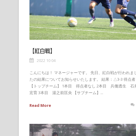
【紅白戦】
2022 10 04
こんにちは！ マネージャーです。 先日、紅白戦が行われま
たの結果についてお知らせいたします。 結果：△3-3 得点者
【トップチーム】 1本目 得点者なし 2本目 兵働透生 石
宏育 3本目 湯之前匡央 【サブチーム】...
Read More