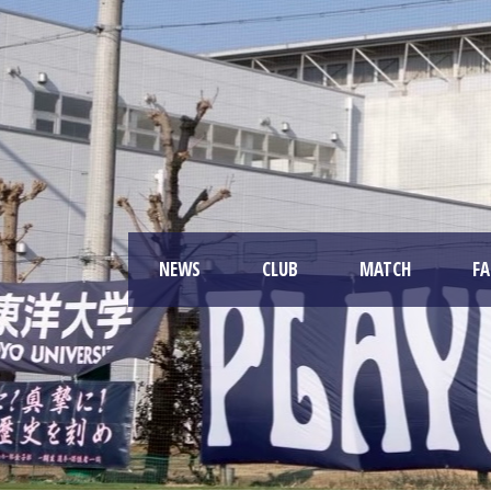
NEWS
CLUB
MATCH
F