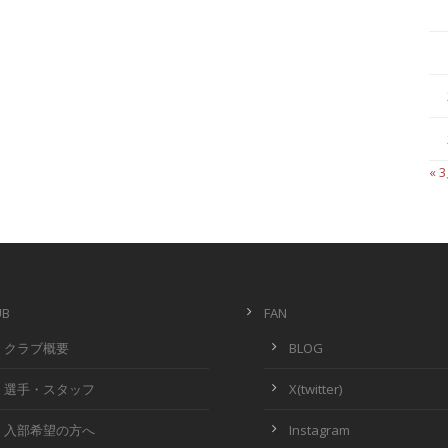
« 
UB
FAN
クラブ概要
BLOG
選手・スタッフ
X(twitter)
入部希望の方へ
Instagram