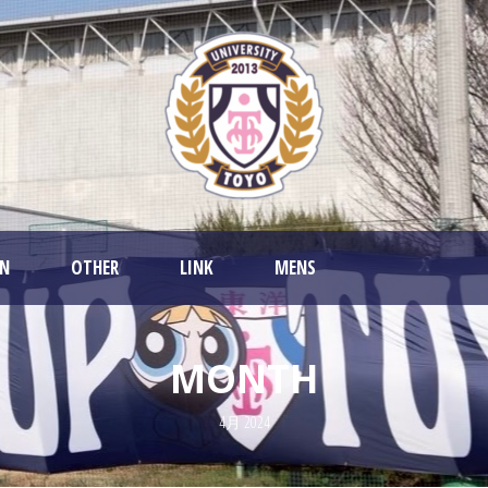
AN
OTHER
LINK
MENS
MONTH
4月 2024