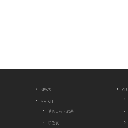
NEWS
CL
MATCH
試合日程・結果
順位表