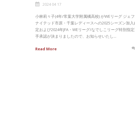
2024 04 17
小林莉々子(4年/常葉大学附属橘高校) がWEリーグ ジェ
ナイテッド市原・千葉レディースへの2025シーズン加入
定および2024年JFA・WEリーグ/なでしこリーグ特別指定
手承認が決まりましたので、お知らせいたし...
Read More