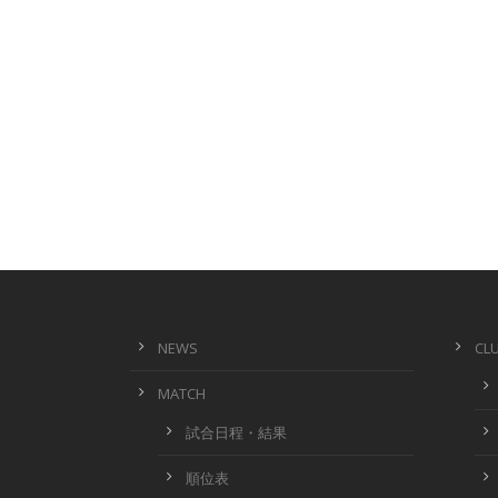
NEWS
CL
MATCH
試合日程・結果
順位表