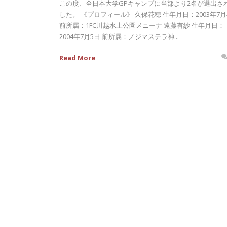
この度、全日本大学GPキャンプに当部より2名が選出さ
した。 《プロフィール》 久保花穂 生年月日：2003年7月
前所属：1FC川越水上公園メニーナ 遠藤有紗 生年月日：
2004年7月5日 前所属：ノジマステラ神...
Read More