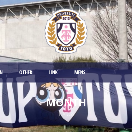
AN
OTHER
LINK
MENS
MONTH
11月 2025