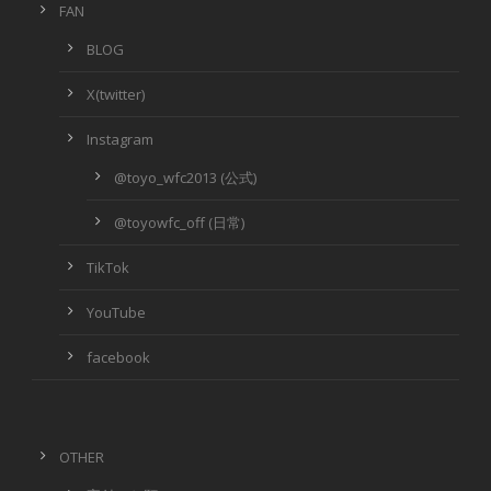
FAN
BLOG
X(twitter)
Instagram
@toyo_wfc2013 (公式)
@toyowfc_off (日常)
TikTok
YouTube
facebook
OTHER